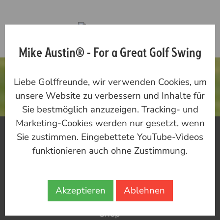
Mike Austin® - For a Great Golf Swing
DAS SCHÖNSTE
Liebe Golffreunde, wir verwenden Cookies, um
GOLF ERLEBEN
unsere Website zu verbessern und Inhalte für
Sie bestmöglich anzuzeigen. Tracking- und
Marketing-Cookies werden nur gesetzt, wenn
Mike Austin
Sie zustimmen. Eingebettete YouTube-Videos
Heiko Falke
funktionieren auch ohne Zustimmung.
Training
Akzeptieren
Ablehnen
Reisen
Shop